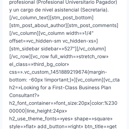
profesional (Profesional Universitario Pagador)
y un cargo de nivel asistencial (Secretaria).
[/vc_column_text][stm_post_bottom]
[stm_post_about_author][stm_post_comments]
[/vc_column][vc_column width=»1/4″
offset=»vc_hidden-sm vc_hidden-xs»]
[stm_sidebar sidebar=»527″][/vc_column]
[/vc_row][vc_row full_width=»stretch_row»
el_class=»third_bg_color»
css=».vc_custom_1451889219674{margin-
bottom: -60px !important;}»][vc_column][vc_cta
h2=»Looking for a First-Class Business Plan
Consultant?»
h2_font_container=»font_size:20px|color:%230
00000|line_height:24px»
h2_use_theme_fonts=»yes» shape=»square»
style=»flat» add_button=»right» btn_title=»get