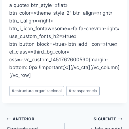
a quote» btn_style=»flat»
btn_color=»theme_style_2″ btn_align=»right»
btn_i_align=»right»
btn_i_icon_fontawesome=»fa fa-chevron-right»
use_custom_fonts_h2=»true»
btn_button_block=»true» btn_add_icon=»true»
el_class=»third_bg_color»
css=».vc_custom_1451762600590{margin-
bottom: 0px !important;}»][/vc_cta][/vc_column]
[/vc_row]
Etiquetas
#
estructura organizacional
#
transparencia
de
la
entrada:
Navegación
ANTERIOR
SIGUIENTE
Strategic and
¡Hola mundo!