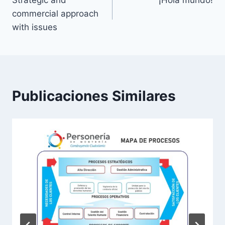
de
commercial approach
entradas
with issues
Publicaciones Similares