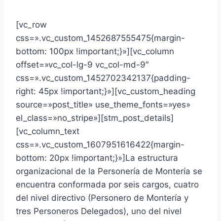
[vc_row
css=».vc_custom_1452687555475{margin-
bottom: 100px !important;}»][vc_column
offset=»vc_col-lg-9 vc_col-md-9″
css=».vc_custom_1452702342137{padding-
right: 45px !important;}»][vc_custom_heading
source=»post_title» use_theme_fonts=»yes»
el_class=»no_stripe»][stm_post_details]
[vc_column_text
css=».vc_custom_1607951616422{margin-
bottom: 20px !important;}»]La estructura
organizacional de la Personería de Montería se
encuentra conformada por seis cargos, cuatro
del nivel directivo (Personero de Montería y
tres Personeros Delegados), uno del nivel