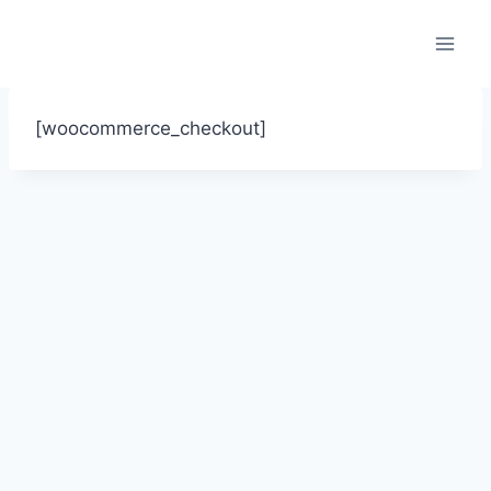
Saltar
al
contenido
[woocommerce_checkout]